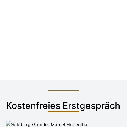
Folge 29:
Führung ist Beziehungsarbeit | mit
Peter Bangert
Länge:
28 Min. 25 Sek.
Alle Folgen in der Übersicht:
Systemisch Eins
Podcast
.
Kostenfreies Erstgespräch