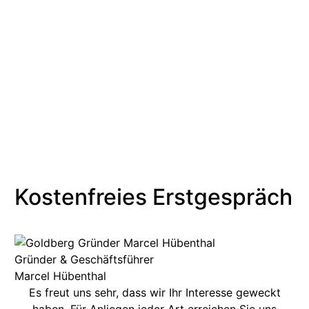
Systemisch Eins
berät Sie für ihre Teambuilding
Maßnahme und setzt diese für Sie um. Nehmen Sie
Kontakt mit uns auf, wir sind
Experten
für
Teambuilding und
Teamentwicklung
.
Wir freuen uns auf Sie!
Kostenfreies Erstgespräch
Gründer & Geschäftsführer
Marcel Hübenthal
Es freut uns sehr, dass wir Ihr Interesse geweckt