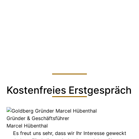
P
Sy
Me
Alle TrainerInnen und Coaches
Kostenfreies Erstgespräch
Gründer & Geschäftsführer
Marcel Hübenthal
Es freut uns sehr, dass wir Ihr Interesse geweckt