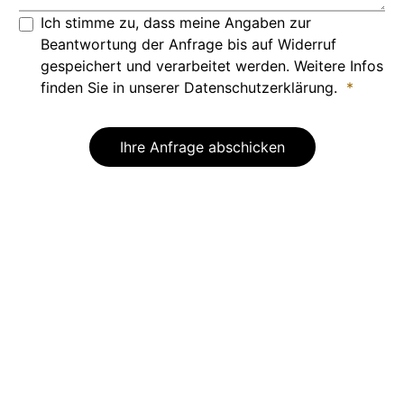
Ich stimme zu, dass meine Angaben zur
Beantwortung der Anfrage bis auf Widerruf
gespeichert und verarbeitet werden. Weitere Infos
finden Sie in unserer Datenschutzerklärung.
*
Ihre Anfrage abschicken
Die
Coaching Akademie Berlin
ist eine kleine
Akademie, die bereits seit 2010 Systemische
Coaching Aus- und Weiterbildungen in Berlin, Köln,
München, Wien, Zürich und online anbietet. Mit
diesem Unternehmen sowie mit
Systemisch Eins
möchte Marcel Hübenthal das Systemische
Bewusstsein in die Welt hinaustragen.